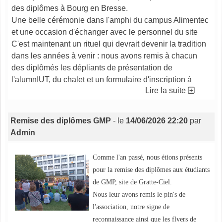
des diplômes à Bourg en Bresse.
Une belle cérémonie dans l'amphi du campus Alimentec
et une occasion d'échanger avec le personnel du site
C'est maintenant un rituel qui devrait devenir la tradition
dans les années à venir : nous avons remis à chacun
des diplômés les dépliants de présentation de
l'alumnIUT, du chalet et un formulaire d'inscription à
Lire la suite
l'association. Chaque diplômé s'est vu remettre l'insigne
de l'AlumnIUT, le lion avec son enclume, notre signe de
reconnaissance des anciens de l'IUT
Remise des diplômes GMP
- le
14/06/2026 22:20
par
Admin
Comme l'an passé, nous étions présents
pour la remise des diplômes aux étudiants
de GMP, site de Gratte-Ciel.
Nous leur avons remis le pin's de
l'association, notre signe de
reconnaissance ainsi que les flyers de