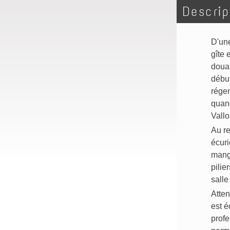
Descrip
D'une
gîte 
doua
débu
rége
quand
Vallo
Au re
écuri
mang
pilie
salle
Atten
est é
profe