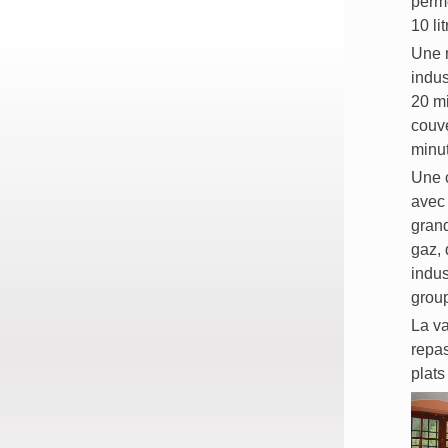
perme
10 li
Une m
indus
20 mi
couv
minu
Une 
avec 
grand
gaz, 
indus
grou
La va
repas
plats