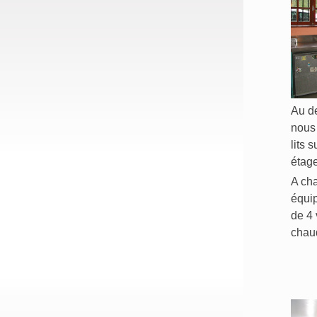
Au de
nous
lits 
étag
A cha
équi
de 4
chaud