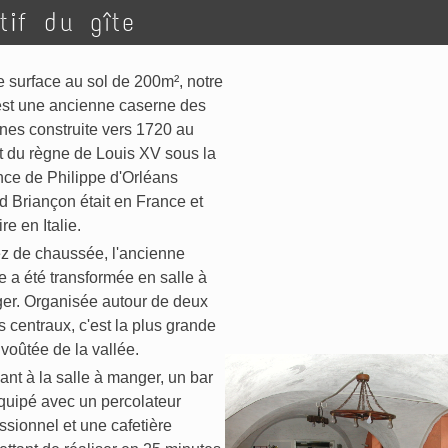
tif du gîte
 surface au sol de 200m², notre
est une ancienne caserne des
nes construite vers 1720 au
t du règne de Louis XV sous la
nce de Philippe d'Orléans
 Briançon était en France et
ire en Italie.
z de chaussée, l'ancienne
e a été transformée en salle à
er. Organisée autour de deux
rs centraux, c'est la plus grande
 voûtée de la vallée.
ant à la salle à manger, un bar
quipé avec un percolateur
ssionnel et une cafetière