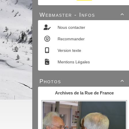
Webmaster - Infos

Nous contacter
Recommander
Version texte
Mentions Légales
Photos

Archives de la Rue de France