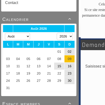
Contact
Cela
Si ce site res
permanence dans
Calendrier

Demand
Saisissez si
Espace membres
