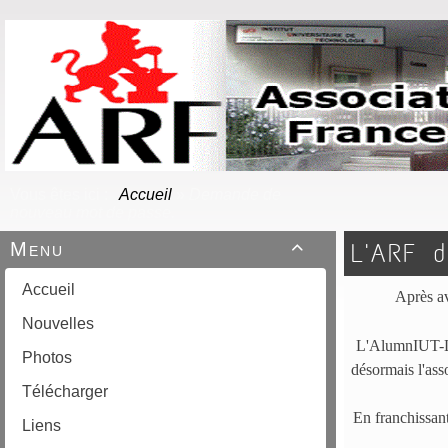
Vous êtes ici :
Accueil
»
Demande de
nouveau mot de passe.
Menu
L'ARF d

Accueil
Après a
Nouvelles
L'AlumnIUT-Lyo
Photos
désormais l'ass
Télécharger
En franchissant
Liens